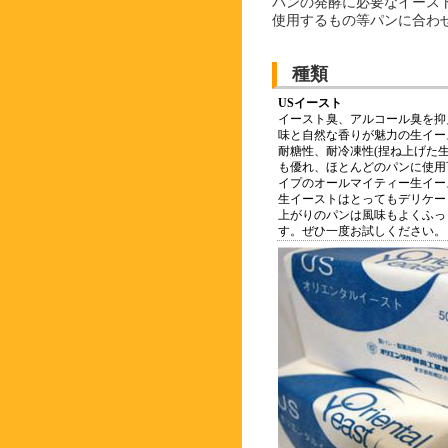
パンの発酵に必要なイース
使用するもの等パンに合わ
種類
USイースト
イースト臭、アルコール臭を抑
味と自然な香りが魅力の生イー
耐糖性、耐冷凍性(捏ね上げた生地
も優れ、ほとんどのパンに使用
イプのオールマイティー生イー
生イーストはとってもデリケー
上がりのパンは風味もよくふっ
す。ぜひ一度お試しください。