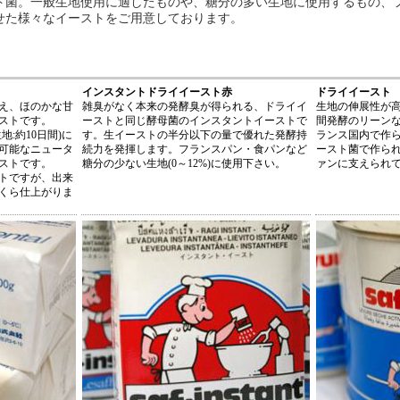
ト菌。一般生地使用に適したものや、糖分の多い生地に使用するもの、
せた様々なイーストをご用意しております。
インスタントドライイースト赤
ドライイースト
え、ほのかな甘
雑臭がなく本来の発酵臭が得られる、ドライイ
生地の伸展性が
ストです。
ーストと同じ酵母菌のインスタントイーストで
間発酵のリーン
:約10日間)に
す。生イーストの半分以下の量で優れた発酵持
ランス国内で作
可能なニュータ
続力を発揮します。フランスパン・食パンなど
ースト菌で作ら
ストです。
糖分の少ない生地(0～12%)に使用下さい。
ァンに支えられ
トですが、出来
くら仕上がりま